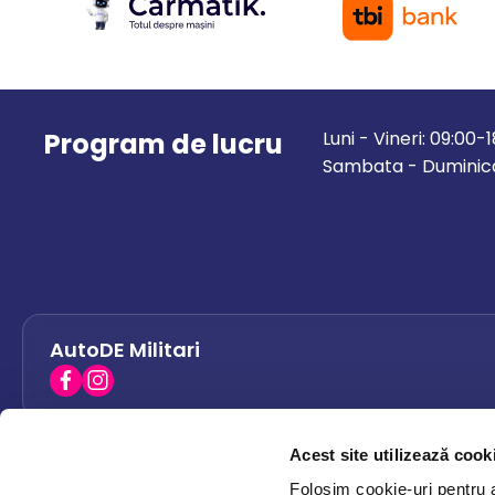
Program de lucru
Luni - Vineri: 09:00-
Sambata - Duminica
AutoDE Militari
Acest site utilizează cook
AutoDE Bacau
0758 338 428
Folosim cookie-uri pentru a 