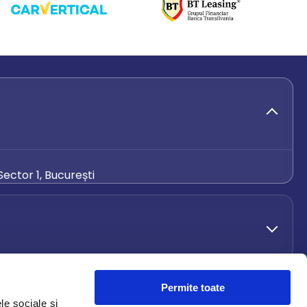
ector 1, București
de.ro
Permite toate
le sociale și