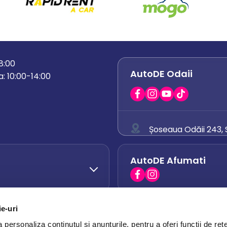
18:00
AutoDE Odaii
: 10:00-14:00
Șoseaua Odăii 243, S
0758 671 921
AutoDE Afumati
0742 444 194
office.odaii@auto
ie-uri
AutoDE Otopeni
0751 628 054
personaliza conținutul și anunțurile, pentru a oferi funcții de rețe