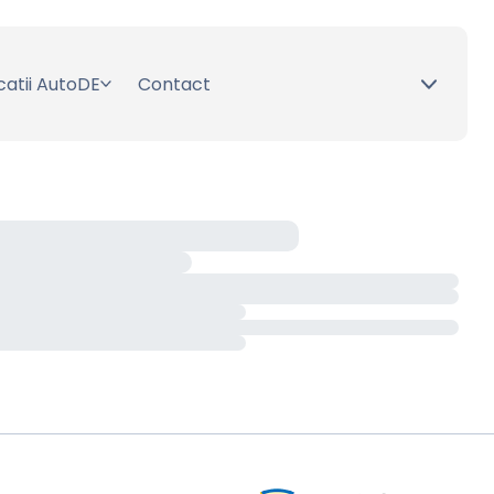
catii AutoDE
Contact