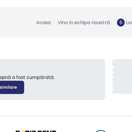
Acasa
Vino în echipa noastră
5
Lo
mașină a fost cumpărată.
 similare