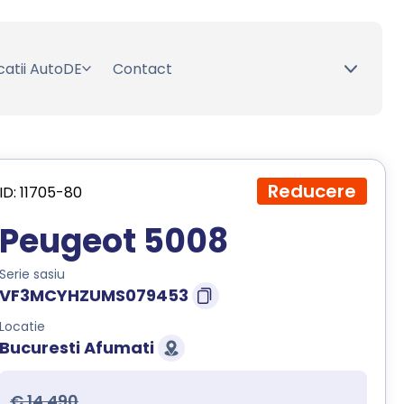
catii AutoDE
Contact
Reducere
ID: 11705-80
Peugeot 5008
Serie sasiu
VF3MCYHZUMS079453
Locatie
Bucuresti Afumati
€ 14.490