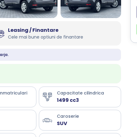
Leasing / Finantare
Cele mai bune optiuni de finantare
arja.
inmatriculari
Capacitate cilindrica
1499 cc3
Caroserie
SUV