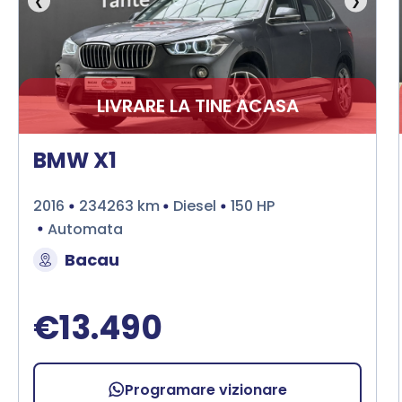
❮
❯
LIVRARE LA TINE ACASA
BMW X1
2016
234263 km
Diesel
150 HP
Automata
Bacau
€13.490
Programare vizionare