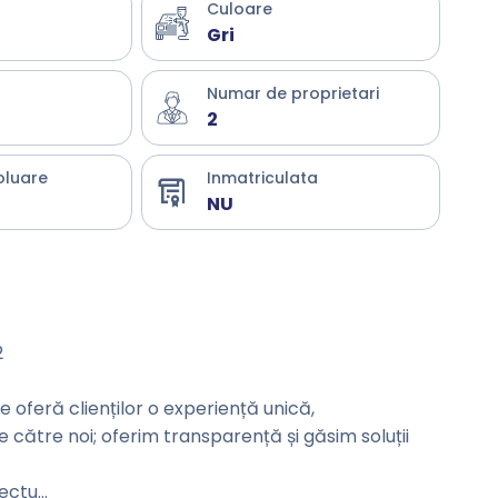
Culoare
Gri
Numar de proprietari
2
oluare
Inmatriculata
NU
2
oferă clienților o experiență unică,
de către noi; oferim transparență și găsim soluții
fectu
...