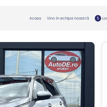
Acasa
Vino în echipa noastră
5
Lo