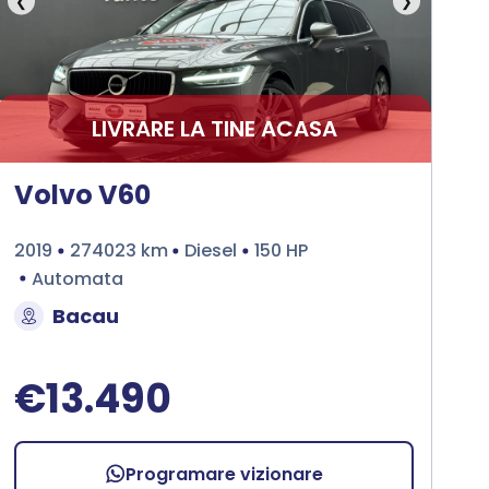
❮
❯
LIVRARE LA TINE ACASA
Volvo V60
2019
274023 km
Diesel
150 HP
Automata
Bacau
€13.490
Programare vizionare