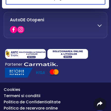
office.afumati@autode.ro
AutoDE Otopeni
0730 063 852
0730 063 851
office.bacau@autode.ro
0754 649 360
Partener
office.premium@autode.ro
Cookies
Termeni si conditii
Politica de Confidentialitate
Politica de rezervare online