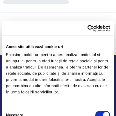
Acest site utilizează cookie-uri
Folosim cookie-uri pentru a personaliza conținutul și
anunțurile, pentru a oferi funcții de rețele sociale și pentru
Program de lucru
a analiza traficul. De asemenea, le oferim partenerilor de
rețele sociale, de publicitate și de analize informații cu
Luni - Vineri: 09:00-18:00
privire la modul în care folosiți site-ul nostru. Aceștia le
Sambata - Duminica: 10:00-14:00
pot combina cu alte informații oferite de dvs. sau culese
în urma folosirii serviciilor lor.
Selecția
AutoDE Odaii
Necesare