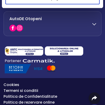
office.afumati@autode.ro
AutoDE Otopeni
0730 063 852
0730 063 851
office.bacau@autode.ro
0754 649 360
Partener
office.premium@autode.ro
Cookies
Termeni si conditii
Politica de Confidentialitate
Politica de rezervare online