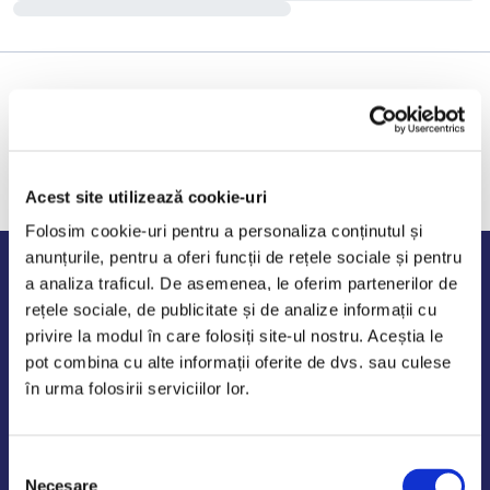
Acest site utilizează cookie-uri
Folosim cookie-uri pentru a personaliza conținutul și
anunțurile, pentru a oferi funcții de rețele sociale și pentru
Program de lucru
a analiza traficul. De asemenea, le oferim partenerilor de
rețele sociale, de publicitate și de analize informații cu
Luni - Vineri: 09:00-18:00
privire la modul în care folosiți site-ul nostru. Aceștia le
Sambata - Duminica: 10:00-14:00
pot combina cu alte informații oferite de dvs. sau culese
în urma folosirii serviciilor lor.
Selecția
AutoDE Odaii
Necesare