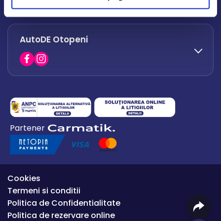
office.afumati@autode.ro
AutoDE Otopeni
0730 063 852
0730 063 851
office.bacau@autode.ro
0754 649 360
Partener
office.premium@autode.ro
Cookies
Termeni si conditii
Politica de Confidentialitate
Politica de rezervare online