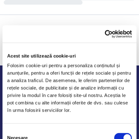
Acest site utilizează cookie-uri
Folosim cookie-uri pentru a personaliza conținutul și
anunțurile, pentru a oferi funcții de rețele sociale și pentru
Program de lucru
a analiza traficul. De asemenea, le oferim partenerilor de
rețele sociale, de publicitate și de analize informații cu
Luni - Vineri: 09:00-18:00
privire la modul în care folosiți site-ul nostru. Aceștia le
Sambata - Duminica: 10:00-14:00
pot combina cu alte informații oferite de dvs. sau culese
în urma folosirii serviciilor lor.
Selecția
AutoDE Odaii
Necesare