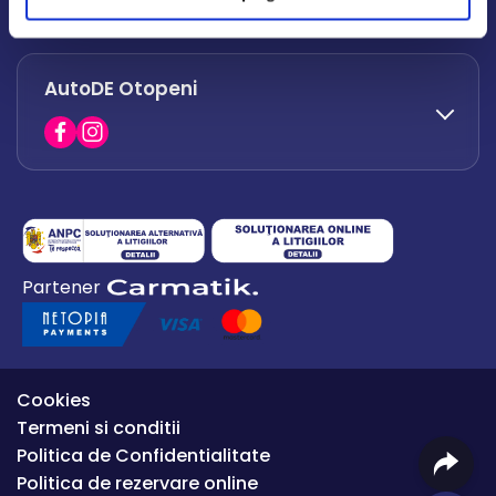
office.afumati@autode.ro
AutoDE Otopeni
0730 063 852
0730 063 851
office.bacau@autode.ro
0754 649 360
Partener
office.premium@autode.ro
Cookies
Termeni si conditii
Politica de Confidentialitate
Politica de rezervare online