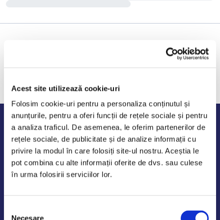
Acest site utilizează cookie-uri
Folosim cookie-uri pentru a personaliza conținutul și
anunțurile, pentru a oferi funcții de rețele sociale și pentru
Program de lucru
a analiza traficul. De asemenea, le oferim partenerilor de
rețele sociale, de publicitate și de analize informații cu
Luni - Vineri: 09:00-18:00
privire la modul în care folosiți site-ul nostru. Aceștia le
Sambata - Duminica: 10:00-14:00
pot combina cu alte informații oferite de dvs. sau culese
în urma folosirii serviciilor lor.
Selecția
AutoDE Odaii
Necesare