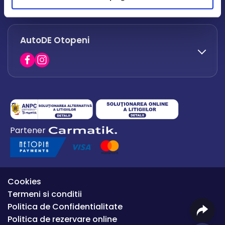
office.afumati@autode.ro
AutoDE Otopeni
0730 063 852
0730 063 851
office.bacau@autode.ro
0754 649 360
Partener
office.premium@autode.ro
Cookies
Termeni si conditii
Politica de Confidentialitate
Politica de rezervare online