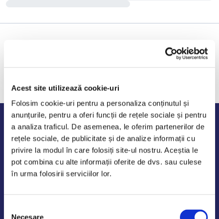
Acest site utilizează cookie-uri
Folosim cookie-uri pentru a personaliza conținutul și
anunțurile, pentru a oferi funcții de rețele sociale și pentru
Program de lucru
a analiza traficul. De asemenea, le oferim partenerilor de
rețele sociale, de publicitate și de analize informații cu
Luni - Vineri: 09:00-18:00
privire la modul în care folosiți site-ul nostru. Aceștia le
Sambata - Duminica: 10:00-14:00
pot combina cu alte informații oferite de dvs. sau culese
în urma folosirii serviciilor lor.
Selecția
AutoDE Odaii
Necesare