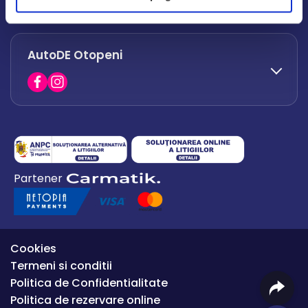
office.afumati@autode.ro
AutoDE Otopeni
0730 063 852
0730 063 851
office.bacau@autode.ro
0754 649 360
Partener
office.premium@autode.ro
Cookies
Termeni si conditii
Politica de Confidentialitate
Politica de rezervare online