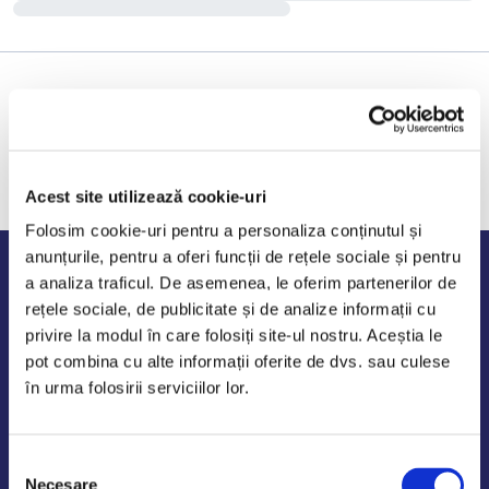
Acest site utilizează cookie-uri
Folosim cookie-uri pentru a personaliza conținutul și
anunțurile, pentru a oferi funcții de rețele sociale și pentru
Program de lucru
a analiza traficul. De asemenea, le oferim partenerilor de
rețele sociale, de publicitate și de analize informații cu
Luni - Vineri: 09:00-18:00
privire la modul în care folosiți site-ul nostru. Aceștia le
Sambata - Duminica: 10:00-14:00
pot combina cu alte informații oferite de dvs. sau culese
în urma folosirii serviciilor lor.
Selecția
AutoDE Odaii
Necesare