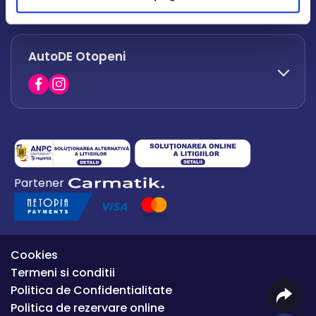
office.afumati@autode.ro
AutoDE Otopeni
0730 063 852
0730 063 851
office.bacau@autode.ro
0754 649 360
Partener
office.premium@autode.ro
Cookies
Termeni si conditii
Politica de Confidentialitate
Politica de rezervare online