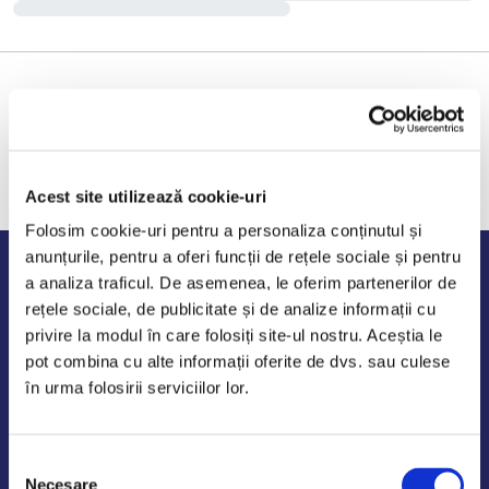
Acest site utilizează cookie-uri
Folosim cookie-uri pentru a personaliza conținutul și
anunțurile, pentru a oferi funcții de rețele sociale și pentru
Program de lucru
a analiza traficul. De asemenea, le oferim partenerilor de
rețele sociale, de publicitate și de analize informații cu
Luni - Vineri: 09:00-18:00
privire la modul în care folosiți site-ul nostru. Aceștia le
Sambata - Duminica: 10:00-14:00
pot combina cu alte informații oferite de dvs. sau culese
în urma folosirii serviciilor lor.
Selecția
AutoDE Odaii
Necesare