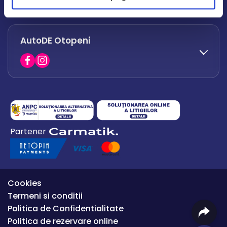
office.afumati@autode.ro
AutoDE Otopeni
0730 063 852
0730 063 851
office.bacau@autode.ro
0754 649 360
Partener
office.premium@autode.ro
Cookies
Termeni si conditii
Politica de Confidentialitate
Politica de rezervare online