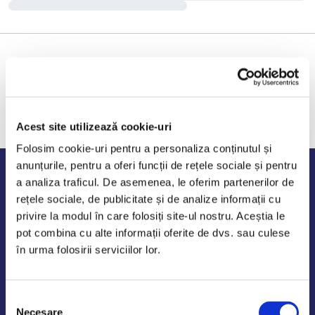
Acest site utilizează cookie-uri
Folosim cookie-uri pentru a personaliza conținutul și
anunțurile, pentru a oferi funcții de rețele sociale și pentru
Program de lucru
a analiza traficul. De asemenea, le oferim partenerilor de
rețele sociale, de publicitate și de analize informații cu
Luni - Vineri: 09:00-18:00
privire la modul în care folosiți site-ul nostru. Aceștia le
Sambata - Duminica: 10:00-14:00
pot combina cu alte informații oferite de dvs. sau culese
în urma folosirii serviciilor lor.
Selecția
AutoDE Odaii
Necesare