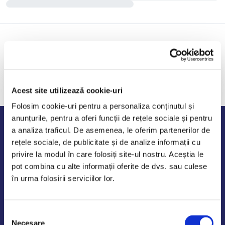
Acest site utilizează cookie-uri
Folosim cookie-uri pentru a personaliza conținutul și
anunțurile, pentru a oferi funcții de rețele sociale și pentru
Program de lucru
a analiza traficul. De asemenea, le oferim partenerilor de
rețele sociale, de publicitate și de analize informații cu
Luni - Vineri: 09:00-18:00
privire la modul în care folosiți site-ul nostru. Aceștia le
Sambata - Duminica: 10:00-14:00
pot combina cu alte informații oferite de dvs. sau culese
în urma folosirii serviciilor lor.
Selecția
AutoDE Odaii
Necesare