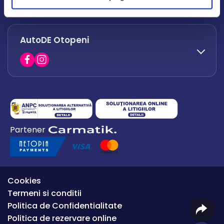
office.afumati@autode.ro
AutoDE Otopeni
0730 063 852
0730 063 851
office.bacau@autode.ro
0754 649 360
Partener
office.premium@autode.ro
Cookies
Termeni si conditii
Politica de Confidentialitate
Politica de rezervare online