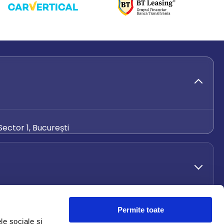
ector 1, București
de.ro
Permite toate
le sociale și