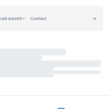
catii AutoDE
Contact