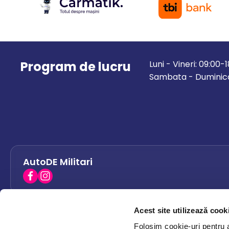
Program de lucru
Luni - Vineri: 09:00-
Sambata - Duminica
AutoDE Militari
Acest site utilizează cook
AutoDE Bacau
0758 338 428
Folosim cookie-uri pentru a 