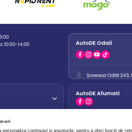
18:00
AutoDE Odaii
: 10:00-14:00
Șoseaua Odăii 243, S
0758 671 921
AutoDE Afumati
0742 444 194
office.odaii@auto
ie-uri
AutoDE Otopeni
0751 628 054
personaliza conținutul și anunțurile, pentru a oferi funcții de rețe