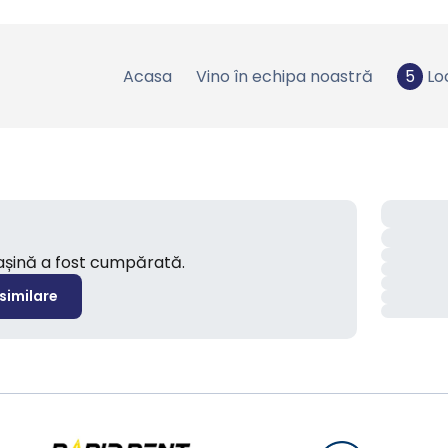
Acasa
Vino în echipa noastră
5
Lo
mașină a fost cumpărată.
 similare