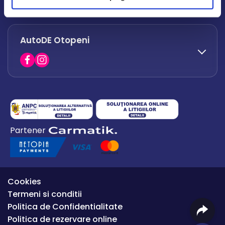
office.afumati@autode.ro
AutoDE Otopeni
0730 063 852
0730 063 851
office.bacau@autode.ro
0754 649 360
Partener
office.premium@autode.ro
Cookies
Termeni si conditii
Politica de Confidentialitate
Politica de rezervare online