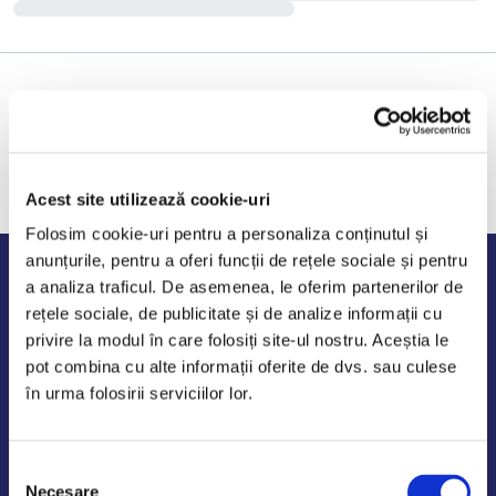
Acest site utilizează cookie-uri
Folosim cookie-uri pentru a personaliza conținutul și
anunțurile, pentru a oferi funcții de rețele sociale și pentru
Program de lucru
a analiza traficul. De asemenea, le oferim partenerilor de
rețele sociale, de publicitate și de analize informații cu
Luni - Vineri: 09:00-18:00
privire la modul în care folosiți site-ul nostru. Aceștia le
Sambata - Duminica: 10:00-14:00
pot combina cu alte informații oferite de dvs. sau culese
în urma folosirii serviciilor lor.
Selecția
AutoDE Odaii
Necesare