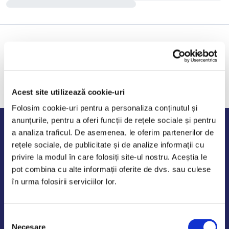
Acest site utilizează cookie-uri
Folosim cookie-uri pentru a personaliza conținutul și
anunțurile, pentru a oferi funcții de rețele sociale și pentru
Program de lucru
a analiza traficul. De asemenea, le oferim partenerilor de
rețele sociale, de publicitate și de analize informații cu
Luni - Vineri: 09:00-18:00
privire la modul în care folosiți site-ul nostru. Aceștia le
Sambata - Duminica: 10:00-14:00
pot combina cu alte informații oferite de dvs. sau culese
în urma folosirii serviciilor lor.
Selecția
AutoDE Odaii
Necesare