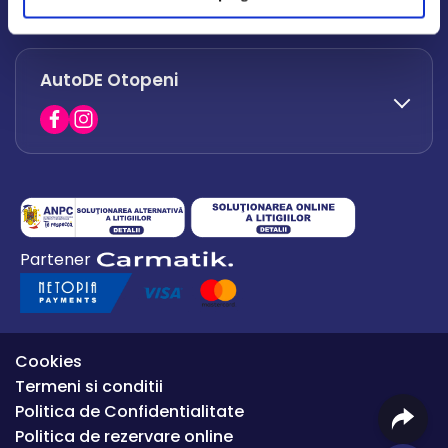
office.afumati@autode.ro
AutoDE Otopeni
0730 063 852
0730 063 851
office.bacau@autode.ro
0754 649 360
Partener
office.premium@autode.ro
Cookies
Termeni si conditii
Politica de Confidentialitate
Politica de rezervare online