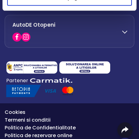
office.afumati@autode.ro
AutoDE Otopeni
0730 063 852
0730 063 851
office.bacau@autode.ro
0754 649 360
Partener
office.premium@autode.ro
Cookies
Termeni si conditii
Politica de Confidentialitate
Politica de rezervare online