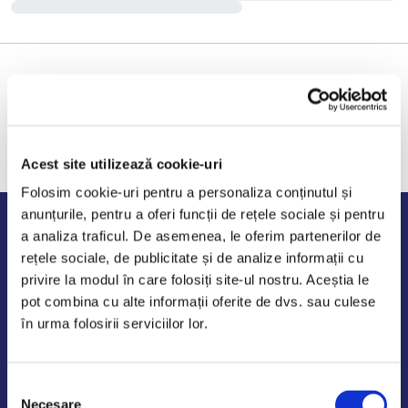
Acest site utilizează cookie-uri
Folosim cookie-uri pentru a personaliza conținutul și
anunțurile, pentru a oferi funcții de rețele sociale și pentru
Program de lucru
a analiza traficul. De asemenea, le oferim partenerilor de
rețele sociale, de publicitate și de analize informații cu
Luni - Vineri: 09:00-18:00
privire la modul în care folosiți site-ul nostru. Aceștia le
Sambata - Duminica: 10:00-14:00
pot combina cu alte informații oferite de dvs. sau culese
în urma folosirii serviciilor lor.
Selecția
AutoDE Odaii
Necesare