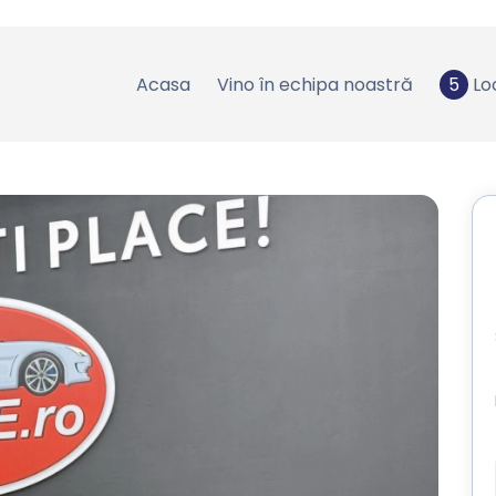
Acasa
Vino în echipa noastră
5
Lo