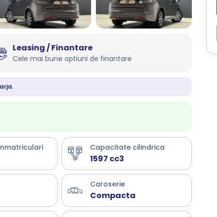
Leasing / Finantare
Cele mai bune optiuni de finantare
arja.
inmatriculari
Capacitate cilindrica
1597 cc3
Caroserie
Compacta