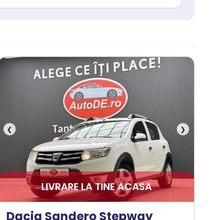
❮
❯
LIVRARE LA TINE ACASA
Dacia Sandero Stepway