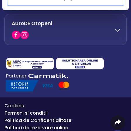
office.afumati@autode.ro
AutoDE Otopeni
0730 063 852
0730 063 851
office.bacau@autode.ro
0754 649 360
Partener
office.premium@autode.ro
Cookies
Termeni si conditii
Politica de Confidentialitate
Politica de rezervare online