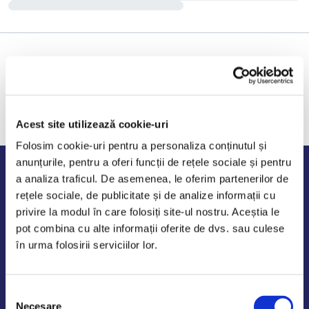
Acest site utilizează cookie-uri
Folosim cookie-uri pentru a personaliza conținutul și
anunțurile, pentru a oferi funcții de rețele sociale și pentru
Program de lucru
a analiza traficul. De asemenea, le oferim partenerilor de
rețele sociale, de publicitate și de analize informații cu
Luni - Vineri: 09:00-18:00
privire la modul în care folosiți site-ul nostru. Aceștia le
Sambata - Duminica: 10:00-14:00
pot combina cu alte informații oferite de dvs. sau culese
în urma folosirii serviciilor lor.
Selecția
AutoDE Odaii
Necesare