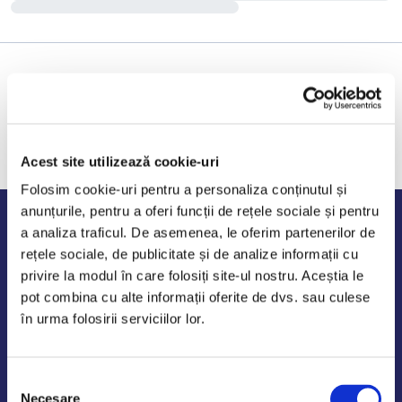
Acest site utilizează cookie-uri
Folosim cookie-uri pentru a personaliza conținutul și
anunțurile, pentru a oferi funcții de rețele sociale și pentru
Program de lucru
a analiza traficul. De asemenea, le oferim partenerilor de
rețele sociale, de publicitate și de analize informații cu
Luni - Vineri: 09:00-18:00
privire la modul în care folosiți site-ul nostru. Aceștia le
Sambata - Duminica: 10:00-14:00
pot combina cu alte informații oferite de dvs. sau culese
în urma folosirii serviciilor lor.
Selecția
AutoDE Odaii
Necesare