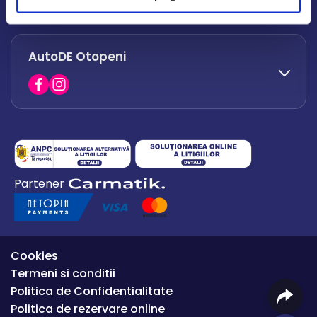
office.afumati@autode.ro
AutoDE Otopeni
0730 063 852
0730 063 851
office.bacau@autode.ro
0754 649 360
Partener
office.premium@autode.ro
Cookies
Termeni si conditii
Politica de Confidentialitate
Politica de rezervare online