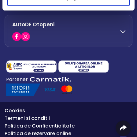
office.afumati@autode.ro
AutoDE Otopeni
0730 063 852
0730 063 851
office.bacau@autode.ro
0754 649 360
Partener
office.premium@autode.ro
Cookies
Termeni si conditii
Politica de Confidentialitate
Politica de rezervare online