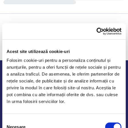
Acest site utilizează cookie-uri
Folosim cookie-uri pentru a personaliza conținutul și
anunțurile, pentru a oferi funcții de rețele sociale și pentru
Program de lucru
a analiza traficul. De asemenea, le oferim partenerilor de
rețele sociale, de publicitate și de analize informații cu
Luni - Vineri: 09:00-18:00
privire la modul în care folosiți site-ul nostru. Aceștia le
Sambata - Duminica: 10:00-14:00
pot combina cu alte informații oferite de dvs. sau culese
în urma folosirii serviciilor lor.
Selecția
AutoDE Odaii
Necesare