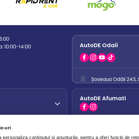
18:00
AutoDE Odaii
: 10:00-14:00
Șoseaua Odăii 243, S
0758 671 921
AutoDE Afumati
0742 444 194
office.odaii@auto
ie-uri
AutoDE Otopeni
0751 628 054
personaliza conținutul și anunțurile, pentru a oferi funcții de rețe