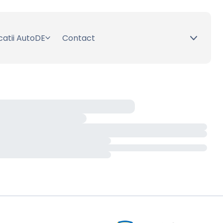
catii AutoDE
Contact