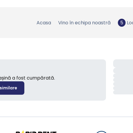
Acasa
Vino în echipa noastră
5
Lo
mașină a fost cumpărată.
 similare