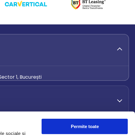
ector 1, București
de.ro
Permite toate
le sociale și