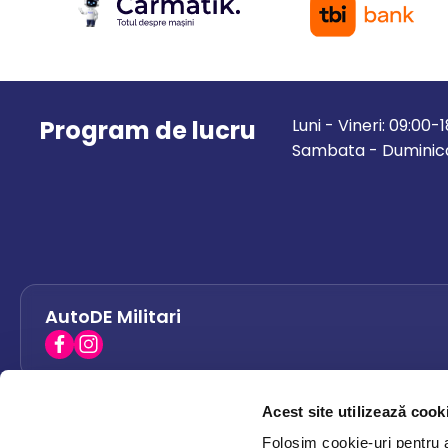
Program de lucru
Luni - Vineri: 09:00-
Sambata - Duminica
AutoDE Militari
Acest site utilizează cook
AutoDE Bacau
0758 338 428
Folosim cookie-uri pentru a 