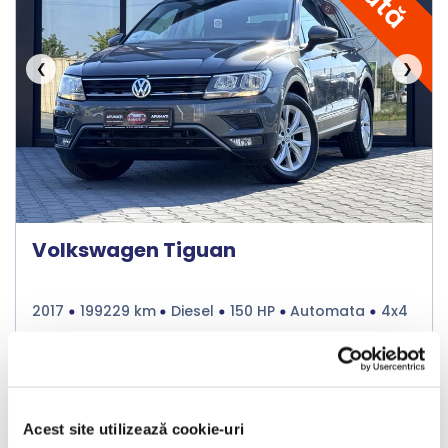
❮
❯
Volkswagen Tiguan
2017
199229 km
Diesel
150 HP
Automata
4x4
Bucuresti Afumati
€12.990
Acest site utilizează cookie-uri