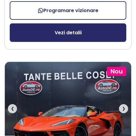
Programare vizionare
Vezi detalii
Nou
❮
❯