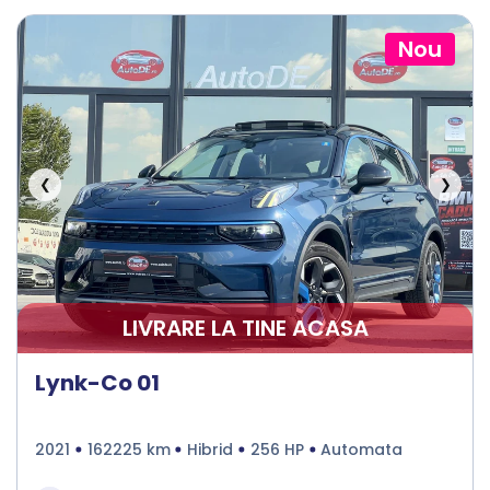
Nou
❮
❯
LIVRARE LA TINE ACASA
Lynk-Co 01
2021
162225 km
Hibrid
256 HP
Automata