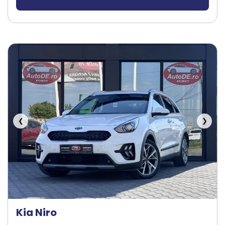
❮
❯
Kia Niro