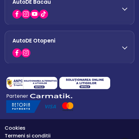
AutoDE Bacau
0751 628 054
office.afumati@autode.ro
AutoDE Otopeni
0730 063 852
0730 063 851
office.bacau@autode.ro
0754 649 360
Partener
office.premium@autode.ro
Cookies
Termeni si conditii