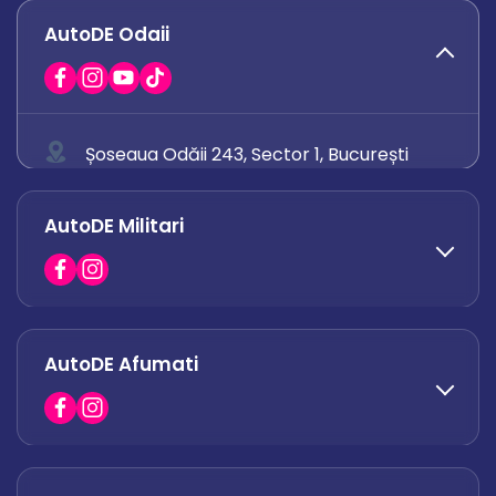
AutoDE Odaii
Șoseaua Odăii 243, Sector 1, București
0758 671 921
AutoDE Militari
0742 444 194
office.odaii@autode.ro
AutoDE Afumati
0758 338 428
office.militari@autode.ro