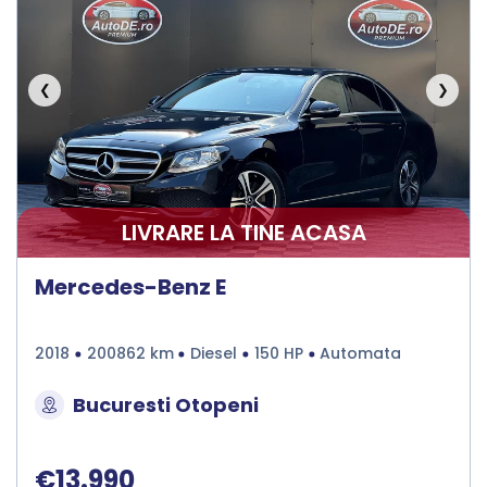
❮
❯
LIVRARE LA TINE ACASA
Mercedes-Benz E
2018
200862 km
Diesel
150 HP
Automata
Bucuresti Otopeni
€13.990