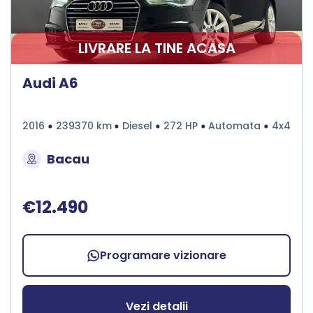
LIVRARE LA TINE ACASA
Audi A6
2016
239370 km
Diesel
272 HP
Automata
4x4
Bacau
€12.490
Programare vizionare
Vezi detalii