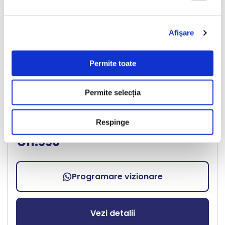
LIVRARE LA TINE ACASA
Afişare
Ford Puma
Permite toate
2023
49240 km
Benzina
155 HP
Manuala
Permite selecția
Bucuresti Odaii
Respinge
€11.990
Programare vizionare
Vezi detalii