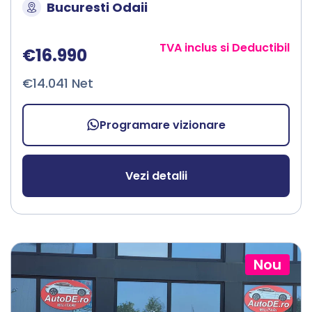
Bucuresti Odaii
TVA inclus si Deductibil
€16.990
€14.041 Net
Programare vizionare
Vezi detalii
Nou