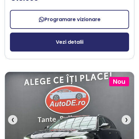
Programare vizionare
Vezi detalii
Nou
❮
❯