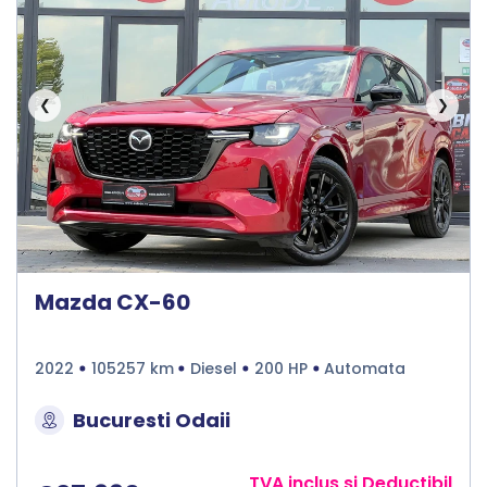
❮
❯
Mazda CX-60
2022
105257 km
Diesel
200 HP
Automata
Bucuresti Odaii
TVA inclus si Deductibil