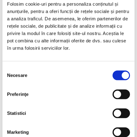
Folosim cookie-uri pentru a personaliza conținutul și
anunțurile, pentru a oferi funcții de rețele sociale și pentru
Programare vizionare
a analiza traficul. De asemenea, le oferim partenerilor de
rețele sociale, de publicitate și de analize informații cu
privire la modul în care folosiți site-ul nostru. Aceștia le
Vezi detalii
pot combina cu alte informații oferite de dvs. sau culese
în urma folosirii serviciilor lor.
Selecția
Nou
Necesare
consimțământului
Preferinţe
Statistici
❮
❯
Marketing