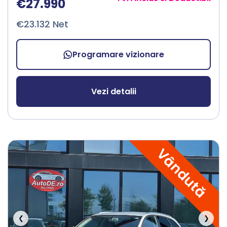
€27.990
€23.132 Net
Programare vizionare
Vezi detalii
Vândută
❮
❯