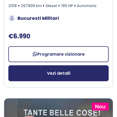
2018
267908 km
Diesel
190 HP
Automata
Bucuresti Militari
€6.990
Programare vizionare
Vezi detalii
Nou