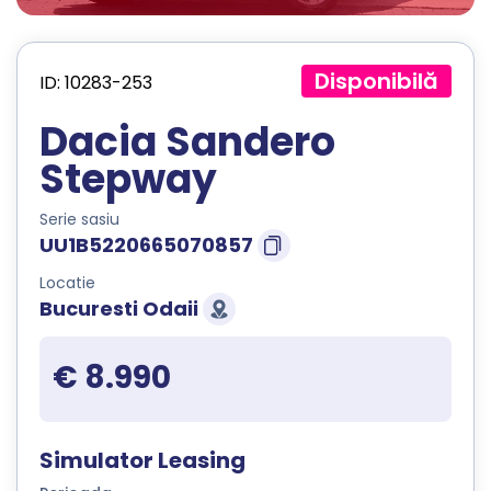
Disponibilă
ID: 10283-253
Dacia Sandero
Stepway
Serie sasiu
UU1B5220665070857
Locatie
Bucuresti Odaii
€ 8.990
Simulator Leasing