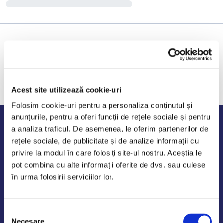
Acest site utilizează cookie-uri
Folosim cookie-uri pentru a personaliza conținutul și
anunțurile, pentru a oferi funcții de rețele sociale și pentru
Program de lucru
a analiza traficul. De asemenea, le oferim partenerilor de
rețele sociale, de publicitate și de analize informații cu
Luni - Vineri: 09:00-18:00
privire la modul în care folosiți site-ul nostru. Aceștia le
Sambata - Duminica: 10:00-14:00
pot combina cu alte informații oferite de dvs. sau culese
în urma folosirii serviciilor lor.
Selecția
AutoDE Odaii
Necesare