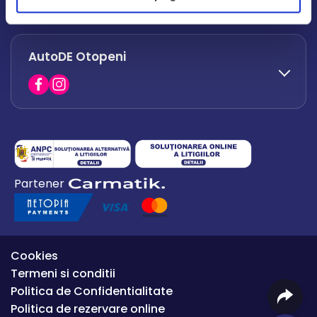
office.afumati@autode.ro
AutoDE Otopeni
0730 063 852
0730 063 851
office.bacau@autode.ro
0754 649 360
Partener
office.premium@autode.ro
Cookies
Termeni si conditii
Politica de Confidentialitate
Politica de rezervare online