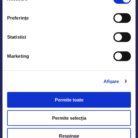
consimțământului
Preferinţe
Șoseaua Odăii 243, Sector 1, București
Statistici
0758 671 921
AutoDE Militari
0742 444 194
Marketing
office.odaii@autode.ro
Afişare
AutoDE Afumati
0758 338 428
office.militari@autode.ro
Permite toate
Permite selecția
AutoDE Bacau
0751 628 054
Respinge