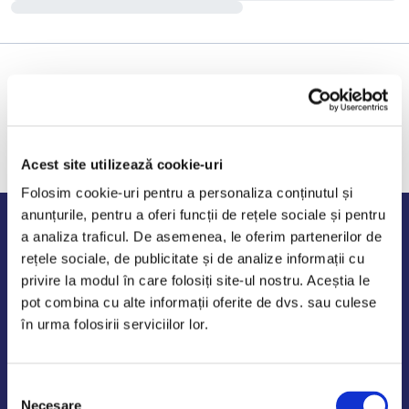
Acest site utilizează cookie-uri
Folosim cookie-uri pentru a personaliza conținutul și
anunțurile, pentru a oferi funcții de rețele sociale și pentru
Program de lucru
a analiza traficul. De asemenea, le oferim partenerilor de
rețele sociale, de publicitate și de analize informații cu
Luni - Vineri: 09:00-18:00
privire la modul în care folosiți site-ul nostru. Aceștia le
Sambata - Duminica: 10:00-14:00
pot combina cu alte informații oferite de dvs. sau culese
în urma folosirii serviciilor lor.
Selecția
AutoDE Odaii
Necesare