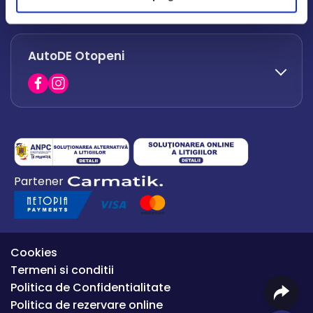
office.afumati@autode.ro
AutoDE Otopeni
0730 063 852
0730 063 851
office.bacau@autode.ro
0754 649 360
Partener
office.premium@autode.ro
Cookies
Termeni si conditii
Politica de Confidentialitate
Politica de rezervare online