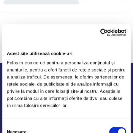
Acest site utilizează cookie-uri
Folosim cookie-uri pentru a personaliza conținutul și
anunțurile, pentru a oferi funcții de rețele sociale și pentru
Program de lucru
a analiza traficul. De asemenea, le oferim partenerilor de
rețele sociale, de publicitate și de analize informații cu
Luni - Vineri: 09:00-18:00
privire la modul în care folosiți site-ul nostru. Aceștia le
Sambata - Duminica: 10:00-14:00
pot combina cu alte informații oferite de dvs. sau culese
în urma folosirii serviciilor lor.
Selecția
AutoDE Odaii
Necesare