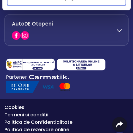
office.afumati@autode.ro
AutoDE Otopeni
0730 063 852
0730 063 851
office.bacau@autode.ro
0754 649 360
Partener
office.premium@autode.ro
Cookies
Termeni si conditii
Politica de Confidentialitate
Politica de rezervare online