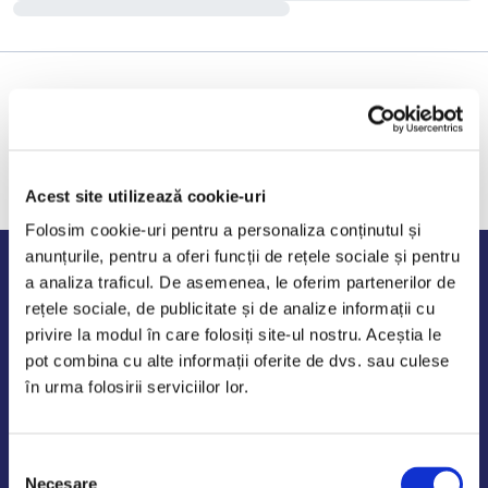
Acest site utilizează cookie-uri
Folosim cookie-uri pentru a personaliza conținutul și
anunțurile, pentru a oferi funcții de rețele sociale și pentru
Program de lucru
a analiza traficul. De asemenea, le oferim partenerilor de
rețele sociale, de publicitate și de analize informații cu
Luni - Vineri: 09:00-18:00
privire la modul în care folosiți site-ul nostru. Aceștia le
Sambata - Duminica: 10:00-14:00
pot combina cu alte informații oferite de dvs. sau culese
în urma folosirii serviciilor lor.
Selecția
AutoDE Odaii
Necesare