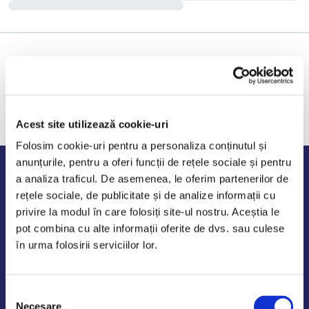
Acest site utilizează cookie-uri
Folosim cookie-uri pentru a personaliza conținutul și
anunțurile, pentru a oferi funcții de rețele sociale și pentru
Program de lucru
a analiza traficul. De asemenea, le oferim partenerilor de
rețele sociale, de publicitate și de analize informații cu
Luni - Vineri: 09:00-18:00
privire la modul în care folosiți site-ul nostru. Aceștia le
Sambata - Duminica: 10:00-14:00
pot combina cu alte informații oferite de dvs. sau culese
în urma folosirii serviciilor lor.
Selecția
AutoDE Odaii
Necesare