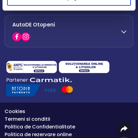
office.afumati@autode.ro
AutoDE Otopeni
0730 063 852
0730 063 851
office.bacau@autode.ro
0754 649 360
Partener
office.premium@autode.ro
Cookies
Termeni si conditii
Politica de Confidentialitate
Politica de rezervare online