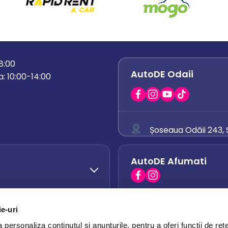
18:00
AutoDE Odaii
: 10:00-14:00
Șoseaua Odăii 243, S
0758 671 921
AutoDE Afumati
0742 444 194
office.odaii@auto
ie-uri
AutoDE Otopeni
0751 628 054
personaliza conținutul și anunțurile, pentru a oferi funcții de rețe