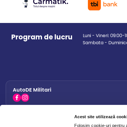
Program de lucru
Luni - Vineri: 09:00-
Sambata - Duminica
AutoDE Militari
Acest site utilizează cook
AutoDE Bacau
0758 338 428
Folosim cookie-uri pentru a 