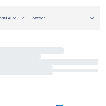
catii AutoDE
Contact