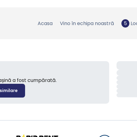
Acasa
Vino în echipa noastră
5
Lo
mașină a fost cumpărată.
 similare