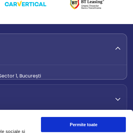
ector 1, București
de.ro
Permite toate
le sociale și