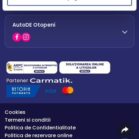
office.afumati@autode.ro
AutoDE Otopeni
0730 063 852
0730 063 851
office.bacau@autode.ro
0754 649 360
Partener
office.premium@autode.ro
Cookies
Termeni si conditii
Politica de Confidentialitate
Politica de rezervare online