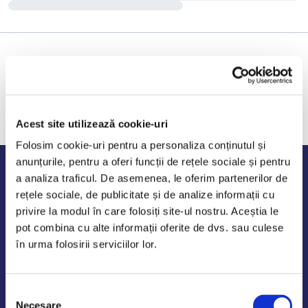
Acest site utilizează cookie-uri
Folosim cookie-uri pentru a personaliza conținutul și
anunțurile, pentru a oferi funcții de rețele sociale și pentru
Program de lucru
a analiza traficul. De asemenea, le oferim partenerilor de
rețele sociale, de publicitate și de analize informații cu
Luni - Vineri: 09:00-18:00
privire la modul în care folosiți site-ul nostru. Aceștia le
Sambata - Duminica: 10:00-14:00
pot combina cu alte informații oferite de dvs. sau culese
în urma folosirii serviciilor lor.
Selecția
AutoDE Odaii
Necesare