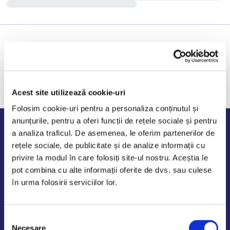
Acest site utilizează cookie-uri
Folosim cookie-uri pentru a personaliza conținutul și
anunțurile, pentru a oferi funcții de rețele sociale și pentru
Program de lucru
a analiza traficul. De asemenea, le oferim partenerilor de
rețele sociale, de publicitate și de analize informații cu
Luni - Vineri: 09:00-18:00
privire la modul în care folosiți site-ul nostru. Aceștia le
Sambata - Duminica: 10:00-14:00
pot combina cu alte informații oferite de dvs. sau culese
în urma folosirii serviciilor lor.
Selecția
AutoDE Odaii
Necesare