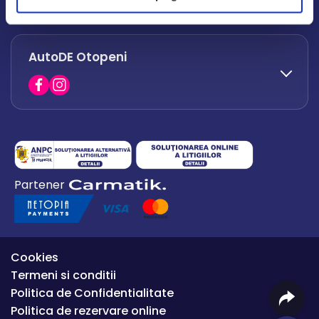
office.afumati@autode.ro
AutoDE Otopeni
0730 063 852
0730 063 851
office.bacau@autode.ro
0754 649 360
Partener
office.premium@autode.ro
Cookies
Termeni si conditii
Politica de Confidentialitate
Politica de rezervare online