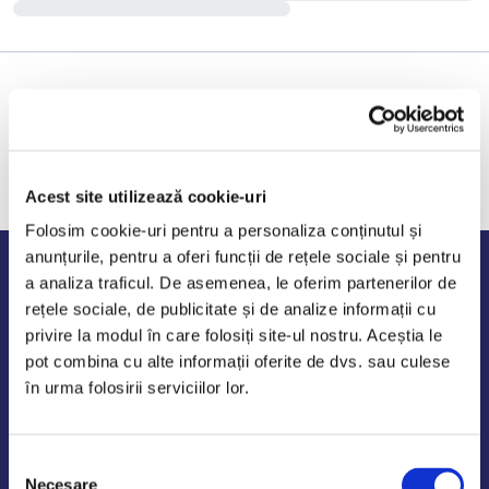
Acest site utilizează cookie-uri
Folosim cookie-uri pentru a personaliza conținutul și
anunțurile, pentru a oferi funcții de rețele sociale și pentru
Program de lucru
a analiza traficul. De asemenea, le oferim partenerilor de
rețele sociale, de publicitate și de analize informații cu
Luni - Vineri: 09:00-18:00
privire la modul în care folosiți site-ul nostru. Aceștia le
Sambata - Duminica: 10:00-14:00
pot combina cu alte informații oferite de dvs. sau culese
în urma folosirii serviciilor lor.
Selecția
AutoDE Odaii
Necesare