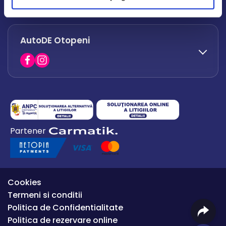
office.afumati@autode.ro
AutoDE Otopeni
0730 063 852
0730 063 851
office.bacau@autode.ro
0754 649 360
Partener
office.premium@autode.ro
Cookies
Termeni si conditii
Politica de Confidentialitate
Politica de rezervare online