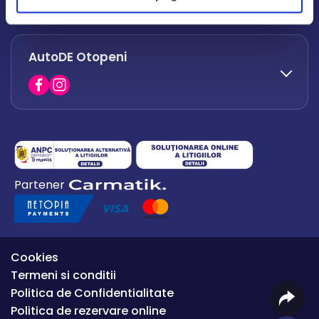
office.afumati@autode.ro
AutoDE Otopeni
0730 063 852
0730 063 851
office.bacau@autode.ro
0754 649 360
Partener
office.premium@autode.ro
Cookies
Termeni si conditii
Politica de Confidentialitate
Politica de rezervare online