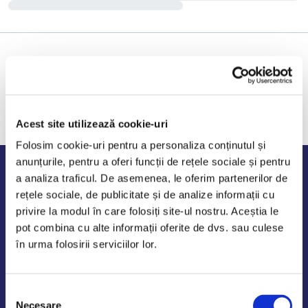
Acest site utilizează cookie-uri
Folosim cookie-uri pentru a personaliza conținutul și
anunțurile, pentru a oferi funcții de rețele sociale și pentru
Program de lucru
a analiza traficul. De asemenea, le oferim partenerilor de
rețele sociale, de publicitate și de analize informații cu
Luni - Vineri: 09:00-18:00
privire la modul în care folosiți site-ul nostru. Aceștia le
Sambata - Duminica: 10:00-14:00
pot combina cu alte informații oferite de dvs. sau culese
în urma folosirii serviciilor lor.
Selecția
AutoDE Odaii
Necesare