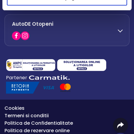
office.afumati@autode.ro
AutoDE Otopeni
0730 063 852
0730 063 851
office.bacau@autode.ro
0754 649 360
Partener
office.premium@autode.ro
Cookies
Termeni si conditii
Politica de Confidentialitate
Politica de rezervare online