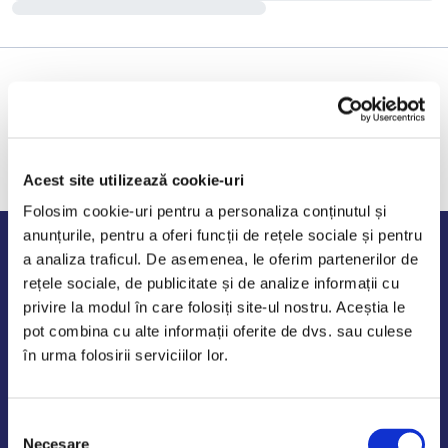
Acest site utilizează cookie-uri
Folosim cookie-uri pentru a personaliza conținutul și
anunțurile, pentru a oferi funcții de rețele sociale și pentru
Program de lucru
a analiza traficul. De asemenea, le oferim partenerilor de
rețele sociale, de publicitate și de analize informații cu
Luni - Vineri: 09:00-18:00
privire la modul în care folosiți site-ul nostru. Aceștia le
Sambata - Duminica: 10:00-14:00
pot combina cu alte informații oferite de dvs. sau culese
în urma folosirii serviciilor lor.
Selecția
AutoDE Odaii
Necesare