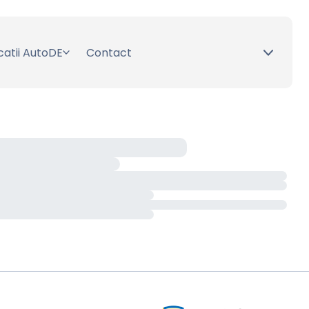
catii AutoDE
Contact