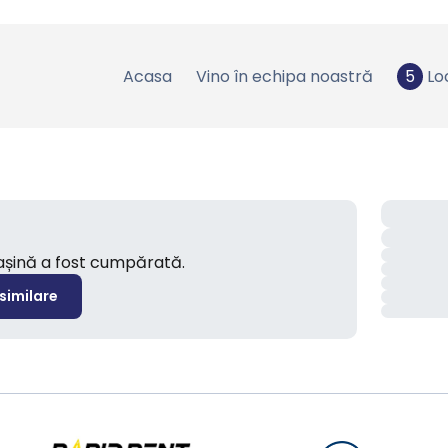
Acasa
Vino în echipa noastră
5
Lo
mașină a fost cumpărată.
 similare