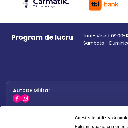
Program de lucru
Luni - Vineri: 09:00-
Sambata - Duminica
AutoDE Militari
Acest site utilizează cook
AutoDE Bacau
0758 338 428
Folosim cookie-uri pentru a 