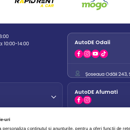
18:00
AutoDE Odaii
: 10:00-14:00
Șoseaua Odăii 243, S
0758 671 921
AutoDE Afumati
0742 444 194
office.odaii@auto
ie-uri
AutoDE Otopeni
0751 628 054
personaliza conținutul și anunțurile, pentru a oferi funcții de rețe