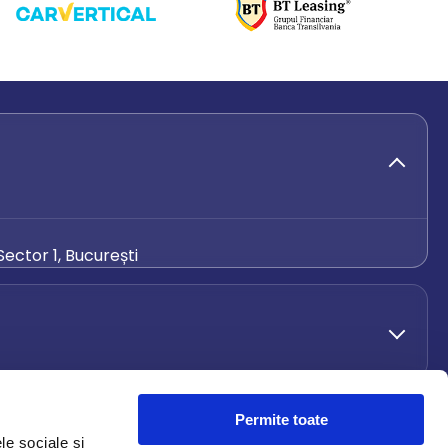
ector 1, București
de.ro
Permite toate
le sociale și