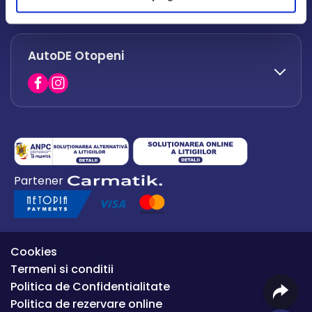
office.afumati@autode.ro
AutoDE Otopeni
0730 063 852
0730 063 851
office.bacau@autode.ro
0754 649 360
Partener
office.premium@autode.ro
Cookies
Termeni si conditii
Politica de Confidentialitate
Politica de rezervare online