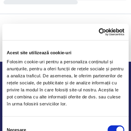
Acest site utilizează cookie-uri
Folosim cookie-uri pentru a personaliza conținutul și
anunțurile, pentru a oferi funcții de rețele sociale și pentru
Program de lucru
a analiza traficul. De asemenea, le oferim partenerilor de
rețele sociale, de publicitate și de analize informații cu
Luni - Vineri: 09:00-18:00
privire la modul în care folosiți site-ul nostru. Aceștia le
Sambata - Duminica: 10:00-14:00
pot combina cu alte informații oferite de dvs. sau culese
în urma folosirii serviciilor lor.
Selecția
AutoDE Odaii
Necesare