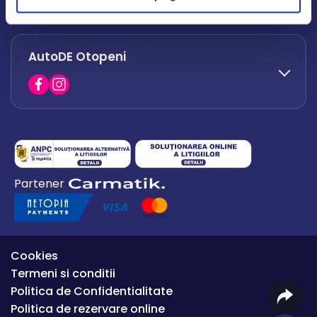
office.afumati@autode.ro
AutoDE Otopeni
0730 063 852
0730 063 851
office.bacau@autode.ro
0754 649 360
Partener
office.premium@autode.ro
Cookies
Termeni si conditii
Politica de Confidentialitate
Politica de rezervare online