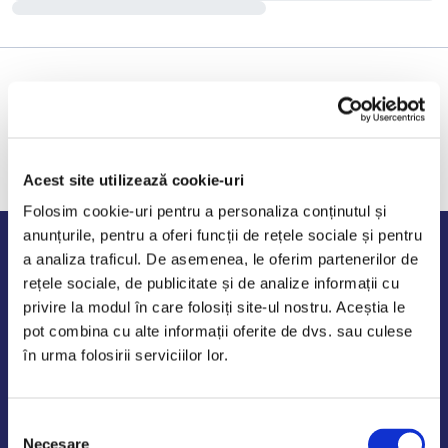
Acest site utilizează cookie-uri
Folosim cookie-uri pentru a personaliza conținutul și
anunțurile, pentru a oferi funcții de rețele sociale și pentru
Program de lucru
a analiza traficul. De asemenea, le oferim partenerilor de
rețele sociale, de publicitate și de analize informații cu
Luni - Vineri: 09:00-18:00
privire la modul în care folosiți site-ul nostru. Aceștia le
Sambata - Duminica: 10:00-14:00
pot combina cu alte informații oferite de dvs. sau culese
în urma folosirii serviciilor lor.
Selecția
AutoDE Odaii
Necesare