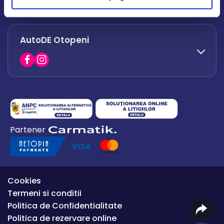
office.afumati@autode.ro
AutoDE Otopeni
0730 063 852
0730 063 851
office.bacau@autode.ro
0754 649 360
Partener
office.premium@autode.ro
Cookies
Termeni si conditii
Politica de Confidentialitate
Politica de rezervare online