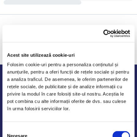
Acest site utilizează cookie-uri
Folosim cookie-uri pentru a personaliza conținutul și
anunțurile, pentru a oferi funcții de rețele sociale și pentru
Program de lucru
a analiza traficul. De asemenea, le oferim partenerilor de
rețele sociale, de publicitate și de analize informații cu
Luni - Vineri: 09:00-18:00
privire la modul în care folosiți site-ul nostru. Aceștia le
Sambata - Duminica: 10:00-14:00
pot combina cu alte informații oferite de dvs. sau culese
în urma folosirii serviciilor lor.
Selecția
AutoDE Odaii
Necesare