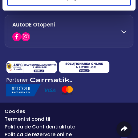
office.afumati@autode.ro
AutoDE Otopeni
0730 063 852
0730 063 851
office.bacau@autode.ro
0754 649 360
Partener
office.premium@autode.ro
Cookies
Termeni si conditii
Politica de Confidentialitate
Politica de rezervare online