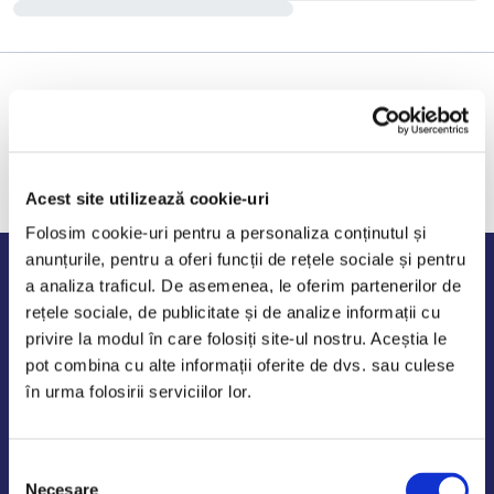
Acest site utilizează cookie-uri
Folosim cookie-uri pentru a personaliza conținutul și
anunțurile, pentru a oferi funcții de rețele sociale și pentru
Program de lucru
a analiza traficul. De asemenea, le oferim partenerilor de
rețele sociale, de publicitate și de analize informații cu
Luni - Vineri: 09:00-18:00
privire la modul în care folosiți site-ul nostru. Aceștia le
Sambata - Duminica: 10:00-14:00
pot combina cu alte informații oferite de dvs. sau culese
în urma folosirii serviciilor lor.
Selecția
AutoDE Odaii
Necesare