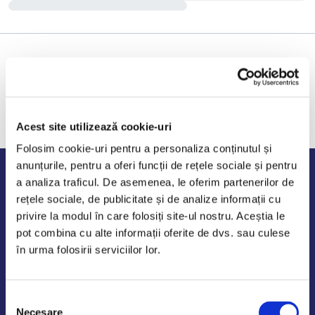
Acest site utilizează cookie-uri
Folosim cookie-uri pentru a personaliza conținutul și
anunțurile, pentru a oferi funcții de rețele sociale și pentru
Program de lucru
a analiza traficul. De asemenea, le oferim partenerilor de
rețele sociale, de publicitate și de analize informații cu
Luni - Vineri: 09:00-18:00
privire la modul în care folosiți site-ul nostru. Aceștia le
Sambata - Duminica: 10:00-14:00
pot combina cu alte informații oferite de dvs. sau culese
în urma folosirii serviciilor lor.
Selecția
AutoDE Odaii
Necesare