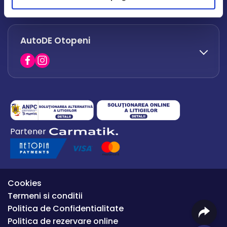
office.afumati@autode.ro
AutoDE Otopeni
0730 063 852
0730 063 851
office.bacau@autode.ro
0754 649 360
Partener
office.premium@autode.ro
Cookies
Termeni si conditii
Politica de Confidentialitate
Politica de rezervare online