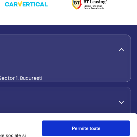
ector 1, București
de.ro
Permite toate
le sociale și