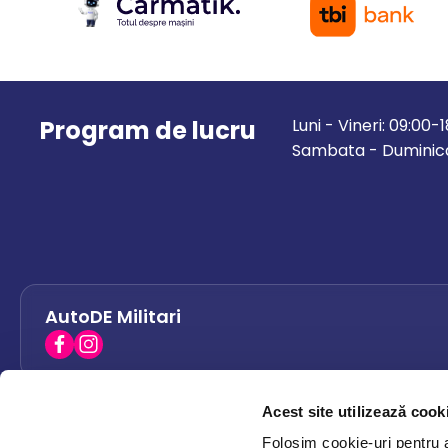
Program de lucru
Luni - Vineri: 09:00-
Sambata - Duminica
AutoDE Militari
Acest site utilizează cook
AutoDE Bacau
0758 338 428
Folosim cookie-uri pentru a 