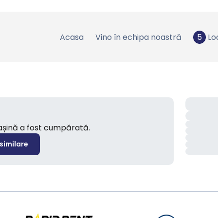
Acasa
Vino în echipa noastră
5
Lo
mașină a fost cumpărată.
 similare