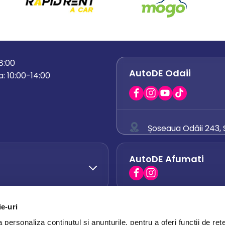
18:00
AutoDE Odaii
: 10:00-14:00
Șoseaua Odăii 243, S
0758 671 921
AutoDE Afumati
0742 444 194
office.odaii@auto
ie-uri
AutoDE Otopeni
0751 628 054
personaliza conținutul și anunțurile, pentru a oferi funcții de rețe