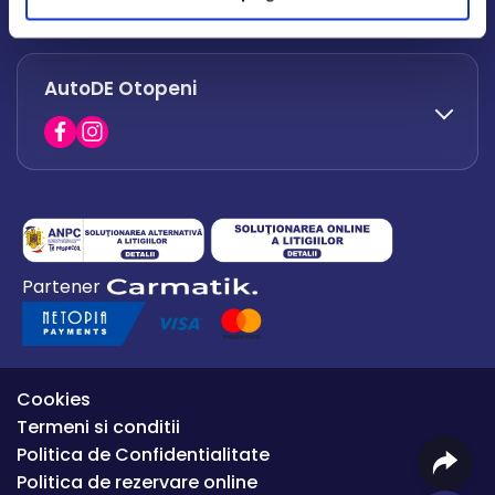
office.afumati@autode.ro
AutoDE Otopeni
0730 063 852
0730 063 851
office.bacau@autode.ro
0754 649 360
Partener
office.premium@autode.ro
Cookies
Termeni si conditii
Politica de Confidentialitate
Politica de rezervare online