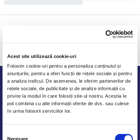
Acest site utilizează cookie-uri
Folosim cookie-uri pentru a personaliza conținutul și
anunțurile, pentru a oferi funcții de rețele sociale și pentru
Program de lucru
a analiza traficul. De asemenea, le oferim partenerilor de
rețele sociale, de publicitate și de analize informații cu
Luni - Vineri: 09:00-18:00
privire la modul în care folosiți site-ul nostru. Aceștia le
Sambata - Duminica: 10:00-14:00
pot combina cu alte informații oferite de dvs. sau culese
în urma folosirii serviciilor lor.
Selecția
AutoDE Odaii
Necesare