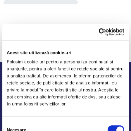
Acest site utilizează cookie-uri
Folosim cookie-uri pentru a personaliza conținutul și
anunțurile, pentru a oferi funcții de rețele sociale și pentru
Program de lucru
a analiza traficul. De asemenea, le oferim partenerilor de
rețele sociale, de publicitate și de analize informații cu
Luni - Vineri: 09:00-18:00
privire la modul în care folosiți site-ul nostru. Aceștia le
Sambata - Duminica: 10:00-14:00
pot combina cu alte informații oferite de dvs. sau culese
în urma folosirii serviciilor lor.
Selecția
AutoDE Odaii
Necesare