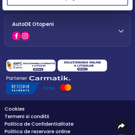
office.afumati@autode.ro
AutoDE Otopeni
0730 063 852
0730 063 851
office.bacau@autode.ro
0754 649 360
Partener
office.premium@autode.ro
Cookies
Termeni si conditii
Politica de Confidentialitate
Politica de rezervare online