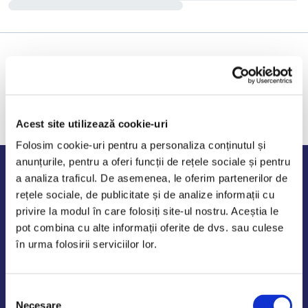
Acest site utilizează cookie-uri
Folosim cookie-uri pentru a personaliza conținutul și
anunțurile, pentru a oferi funcții de rețele sociale și pentru
Program de lucru
a analiza traficul. De asemenea, le oferim partenerilor de
rețele sociale, de publicitate și de analize informații cu
Luni - Vineri: 09:00-18:00
privire la modul în care folosiți site-ul nostru. Aceștia le
Sambata - Duminica: 10:00-14:00
pot combina cu alte informații oferite de dvs. sau culese
în urma folosirii serviciilor lor.
Selecția
AutoDE Odaii
Necesare