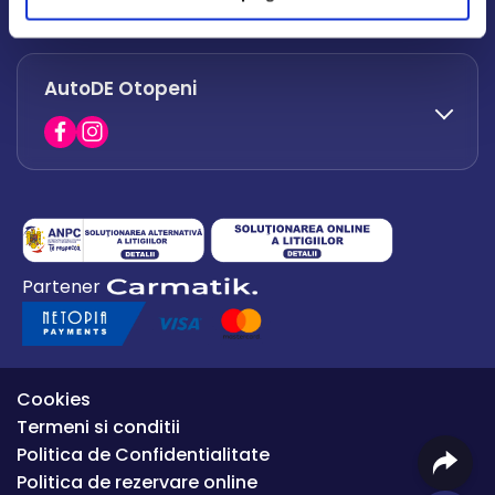
office.afumati@autode.ro
AutoDE Otopeni
0730 063 852
0730 063 851
office.bacau@autode.ro
0754 649 360
Partener
office.premium@autode.ro
Cookies
Termeni si conditii
Politica de Confidentialitate
Politica de rezervare online