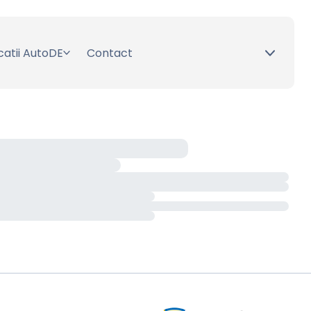
catii AutoDE
Contact