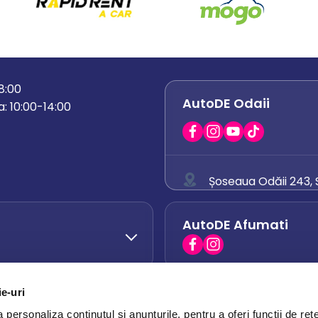
18:00
AutoDE Odaii
: 10:00-14:00
Șoseaua Odăii 243, S
0758 671 921
AutoDE Afumati
0742 444 194
office.odaii@auto
ie-uri
AutoDE Otopeni
0751 628 054
personaliza conținutul și anunțurile, pentru a oferi funcții de rețe