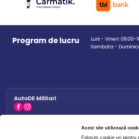
Program de lucru
Luni - Vineri: 09:00-
Sambata - Duminica
AutoDE Militari
Acest site utilizează cook
AutoDE Bacau
0758 338 428
Folosim cookie-uri pentru a 