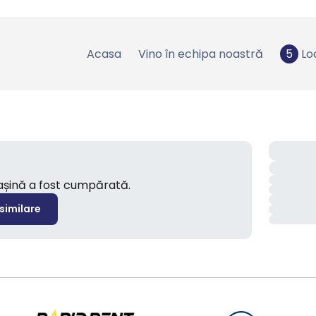
Acasa
Vino în echipa noastră
5
Lo
mașină a fost cumpărată.
 similare