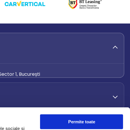
ector 1, București
de.ro
Permite toate
le sociale și