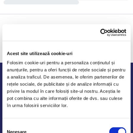
Acest site utilizează cookie-uri
Folosim cookie-uri pentru a personaliza conținutul și
anunțurile, pentru a oferi funcții de rețele sociale și pentru
Program de lucru
a analiza traficul. De asemenea, le oferim partenerilor de
rețele sociale, de publicitate și de analize informații cu
Luni - Vineri: 09:00-18:00
privire la modul în care folosiți site-ul nostru. Aceștia le
Sambata - Duminica: 10:00-14:00
pot combina cu alte informații oferite de dvs. sau culese
în urma folosirii serviciilor lor.
Selecția
AutoDE Odaii
Necesare