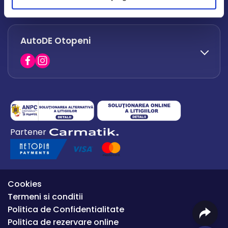
office.afumati@autode.ro
AutoDE Otopeni
0730 063 852
0730 063 851
office.bacau@autode.ro
0754 649 360
Partener
office.premium@autode.ro
Cookies
Termeni si conditii
Politica de Confidentialitate
Politica de rezervare online