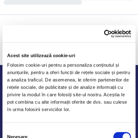
Acest site utilizează cookie-uri
Folosim cookie-uri pentru a personaliza conținutul și
anunțurile, pentru a oferi funcții de rețele sociale și pentru
Program de lucru
a analiza traficul. De asemenea, le oferim partenerilor de
rețele sociale, de publicitate și de analize informații cu
Luni - Vineri: 09:00-18:00
privire la modul în care folosiți site-ul nostru. Aceștia le
Sambata - Duminica: 10:00-14:00
pot combina cu alte informații oferite de dvs. sau culese
în urma folosirii serviciilor lor.
Selecția
AutoDE Odaii
Necesare