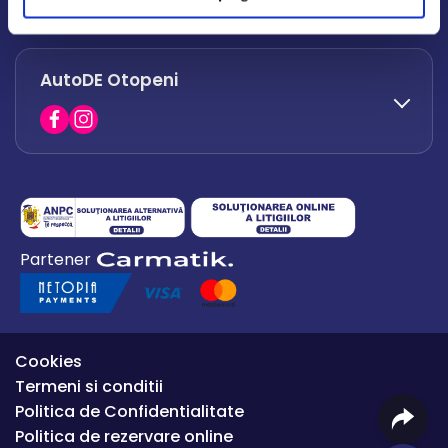
office.afumati@autode.ro
AutoDE Otopeni
0730 063 852
0730 063 851
office.bacau@autode.ro
0754 649 360
Partener
office.premium@autode.ro
Cookies
Termeni si conditii
Politica de Confidentialitate
Politica de rezervare online