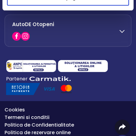
office.afumati@autode.ro
AutoDE Otopeni
0730 063 852
0730 063 851
office.bacau@autode.ro
0754 649 360
Partener
office.premium@autode.ro
Cookies
Termeni si conditii
Politica de Confidentialitate
Politica de rezervare online