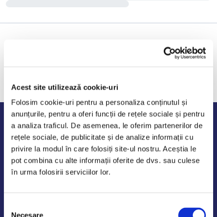
Acest site utilizează cookie-uri
Folosim cookie-uri pentru a personaliza conținutul și
anunțurile, pentru a oferi funcții de rețele sociale și pentru
Program de lucru
a analiza traficul. De asemenea, le oferim partenerilor de
rețele sociale, de publicitate și de analize informații cu
Luni - Vineri: 09:00-18:00
privire la modul în care folosiți site-ul nostru. Aceștia le
Sambata - Duminica: 10:00-14:00
pot combina cu alte informații oferite de dvs. sau culese
în urma folosirii serviciilor lor.
Selecția
AutoDE Odaii
Necesare