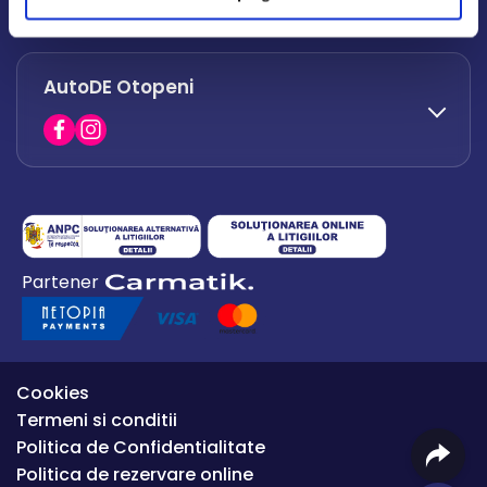
office.afumati@autode.ro
AutoDE Otopeni
0730 063 852
0730 063 851
office.bacau@autode.ro
0754 649 360
Partener
office.premium@autode.ro
Cookies
Termeni si conditii
Politica de Confidentialitate
Politica de rezervare online