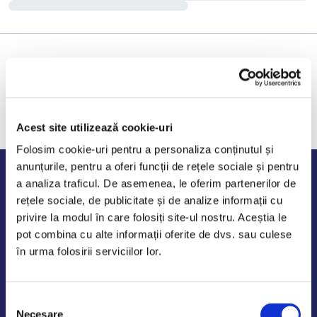
Acest site utilizează cookie-uri
Folosim cookie-uri pentru a personaliza conținutul și
anunțurile, pentru a oferi funcții de rețele sociale și pentru
Program de lucru
a analiza traficul. De asemenea, le oferim partenerilor de
rețele sociale, de publicitate și de analize informații cu
Luni - Vineri: 09:00-18:00
privire la modul în care folosiți site-ul nostru. Aceștia le
Sambata - Duminica: 10:00-14:00
pot combina cu alte informații oferite de dvs. sau culese
în urma folosirii serviciilor lor.
Selecția
AutoDE Odaii
Necesare