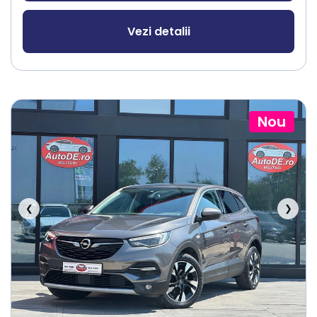
Vezi detalii
Nou
❮
❯