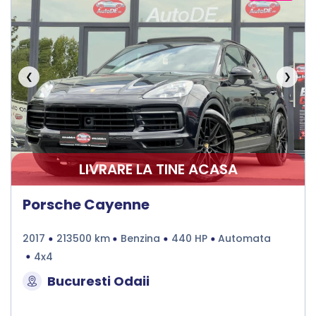
❮
❯
LIVRARE LA TINE ACASA
Porsche Cayenne
2017
213500 km
Benzina
440 HP
Automata
4x4
Bucuresti Odaii