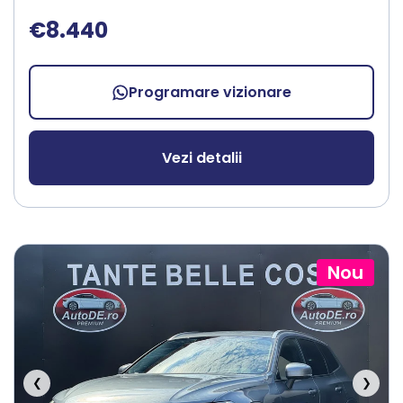
€8.440
Programare vizionare
Vezi detalii
Nou
❮
❯