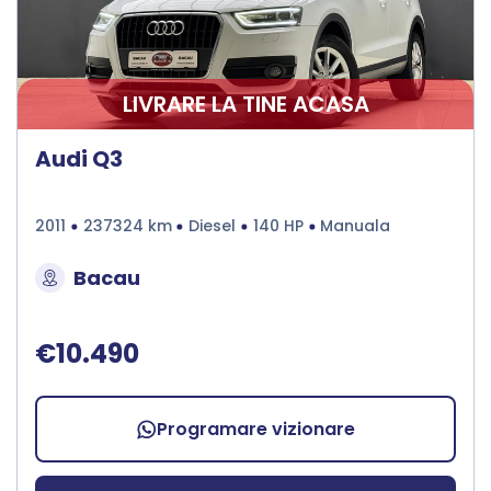
LIVRARE LA TINE ACASA
Audi Q3
2011
237324 km
Diesel
140 HP
Manuala
Bacau
€10.490
Programare vizionare