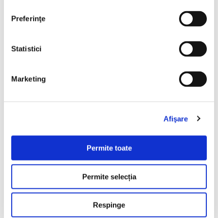
Audi A5 Sportback
Preferinţe
2017
235022 km
Diesel
272 HP
Automata
4x4
Statistici
Bucuresti Odaii
Marketing
€17.990
Afişare
Programare vizionare
Permite toate
Vezi detalii
Permite selecția
Respinge