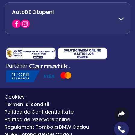
AutoDE Otopeni
0730 063 852
0730 063 851
office.bacau@autode.ro
0754 649 360
Partener
office.premium@autode.ro
Cookies
Termeni si conditii
Politica de Confidentialitate
Politica de rezervare online
Regulament Tombola BMW Cadou
GDPR Tombola BMW Cadou