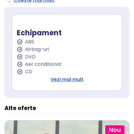
–
...
Citeste mai mult
Echipament
ABS
Airbag-uri
DVD
Aer conditionat
CD
Carlig remorca
Vezi mai mult
ESP
Geamuri electrice
Bluetooth
Alte oferte
Radio
Nou