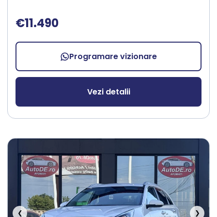
€11.490
Programare vizionare
Vezi detalii
❮
❯