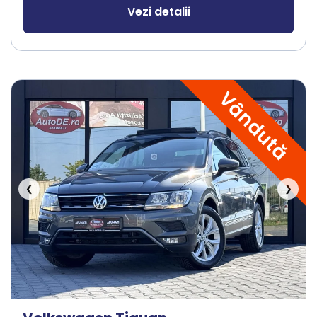
Vezi detalii
Vândută
❮
❯