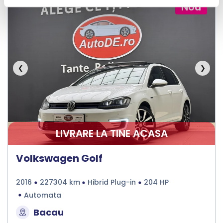
Nou
❮
❯
LIVRARE LA TINE ACASA
Volkswagen Golf
2016
227304 km
Hibrid Plug-in
204 HP
Automata
Bacau