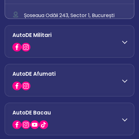
Șoseaua Odăii 243, Sector 1, București
0758 671 921
AutoDE Militari
0742 444 194
office.odaii@autode.ro
AutoDE Afumati
0758 338 428
office.militari@autode.ro
AutoDE Bacau
0751 628 054
office.afumati@autode.ro