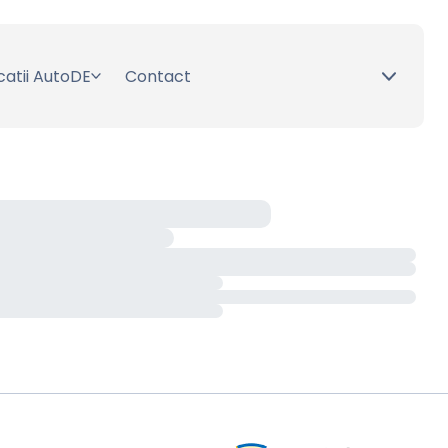
catii AutoDE
Contact