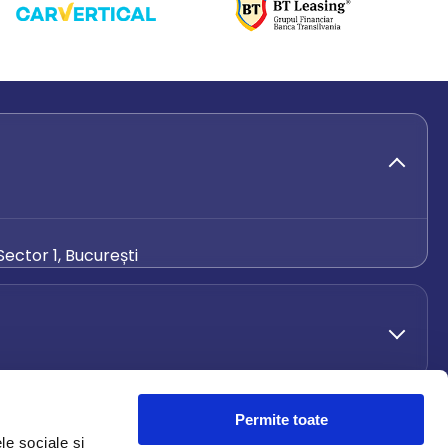
ector 1, București
de.ro
Permite toate
le sociale și