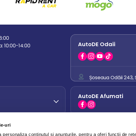
18:00
AutoDE Odaii
: 10:00-14:00
Șoseaua Odăii 243, S
0758 671 921
AutoDE Afumati
0742 444 194
office.odaii@auto
ie-uri
AutoDE Otopeni
0751 628 054
personaliza conținutul și anunțurile, pentru a oferi funcții de rețe