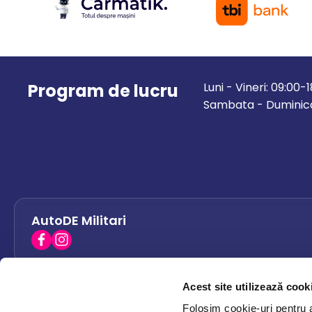
Program de lucru
Luni - Vineri: 09:00-
Sambata - Duminica
AutoDE Militari
Acest site utilizează cook
AutoDE Bacau
0758 338 428
Folosim cookie-uri pentru a 