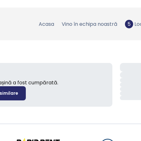
Acasa
Vino în echipa noastră
5
Lo
mașină a fost cumpărată.
 similare