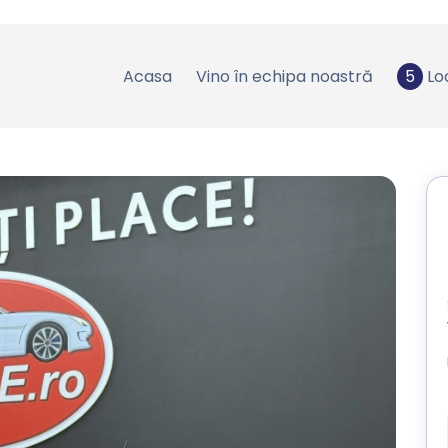
Acasa
Vino în echipa noastră
5
Lo