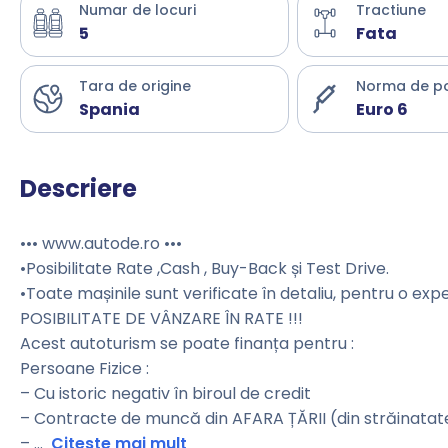
Numar de locuri
Tractiune
5
Fata
Tara de origine
Norma de p
Spania
Euro 6
Descriere
••• www.autode.ro •••
•Posibilitate Rate ,Cash , Buy-Back și Test Drive.
•Toate mașinile sunt verificate în detaliu, pentru o exp
POSIBILITATE DE VÂNZARE ÎN RATE !!!
Acest autoturism se poate finanța pentru :
Persoane Fizice :
– Cu istoric negativ în biroul de credit
– Contracte de muncă din AFARA ȚĂRII (din străinatat
–
...
Citeste mai mult