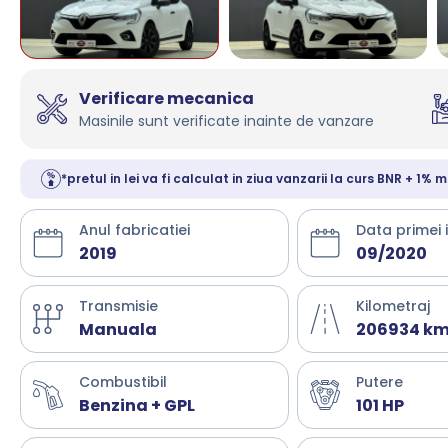
Verificare mecanica
Masinile sunt verificate inainte de vanzare
*pretul in lei va fi calculat in ziua vanzarii la curs BNR + 1% m
Anul fabricatiei
Data primei 
2019
09/2020
Transmisie
Kilometraj
Manuala
206934 k
Combustibil
Putere
Benzina + GPL
101 HP