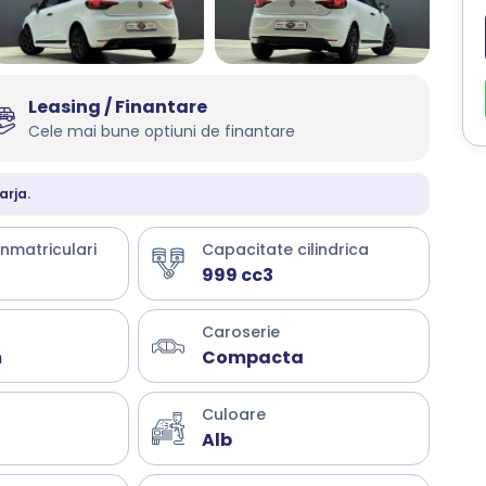
Leasing / Finantare
Cele mai bune optiuni de finantare
arja.
inmatriculari
Capacitate cilindrica
999 cc3
Caroserie
m
Compacta
Culoare
Alb