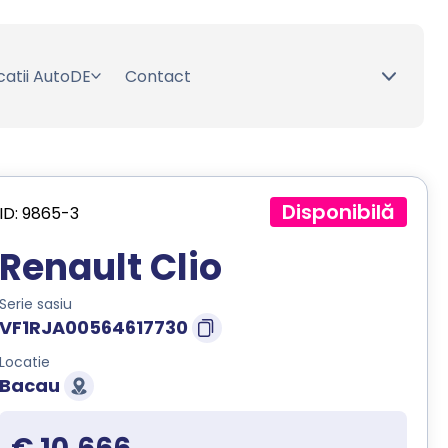
catii AutoDE
Contact
Disponibilă
ID: 9865-3
Renault Clio
Serie sasiu
VF1RJA00564617730
Locatie
Bacau