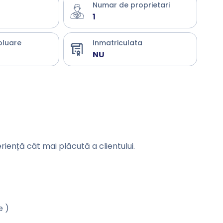
Numar de proprietari
1
oluare
Inmatriculata
NU
eriență cât mai plăcută a clientului.
e )